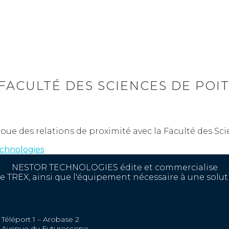
FACULTÉ DES SCIENCES DE POIT
des relations de proximité avec la Faculté des Scie
chnologies
NESTOR TECHNOLOGIES édite et commercialise
lle TREX, ainsi que l'équipement nécessaire à une solut
Téléport 1 – Arobase 2
Avenue du Futuroscope