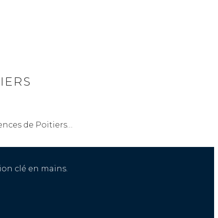
IERS
nces de Poitiers…
ion clé en mains.