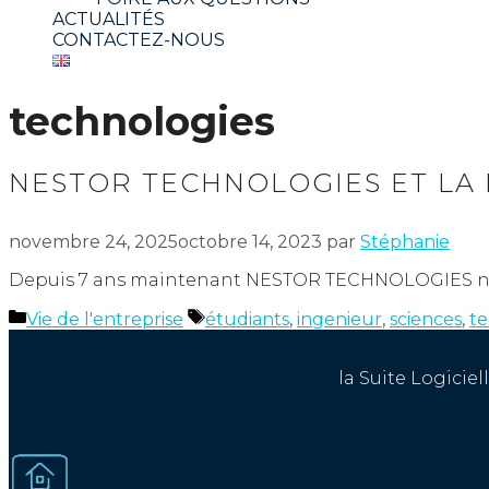
ACTUALITÉS
CONTACTEZ-NOUS
technologies
NESTOR TECHNOLOGIES ET LA 
novembre 24, 2025
octobre 14, 2023
par
Stéphanie
Depuis 7 ans maintenant NESTOR TECHNOLOGIES noue 
Catégories
Étiquettes
Vie de l'entreprise
étudiants
,
ingenieur
,
sciences
,
te
la Suite Logicie