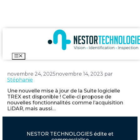
Aller
moteurs
au
contenu
NOUVEAU PACKAGE TREX –
NOVEMBRE 2023
Menu
novembre 24, 2025
novembre 14, 2023
par
Stéphanie
Une nouvelle mise à jour de la Suite logicielle
TREX est disponible ! Celle-ci propose de
nouvelles fonctionnalités comme l’acquisition
LiDAR, mais aussi…
NESTOR TECHNOLOGIES édite et
commercialise